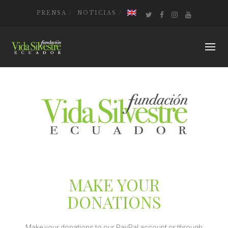
PRENSA
NOTICIAS
MAKE YOUR
DONATIONS
Make your donations to our PayPal account or through