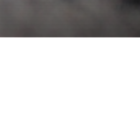
COMMUNITY
Empowering people to care for their environment
is essential for the process of conservation
encouraged by the foundation. By working with
communities, we facilitate the necessary tools to
better the quality of life in a sustainable and