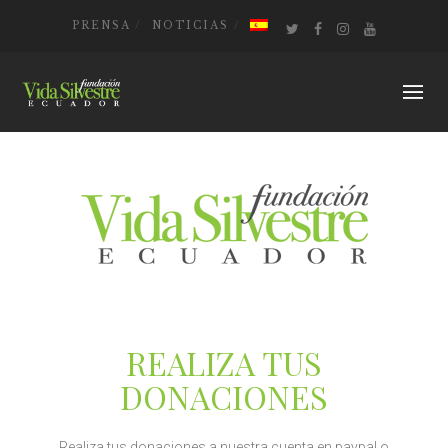
PRENSA
NOTICIAS
REALIZA TUS
DONACIONES
Realiza tus donaciones a nuestra cuenta en paypal o