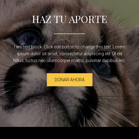
HAZ TU APORTE
I am text block. Click edit button to change this text. Lorem
ipsum dolor sit amet, consectetur adipiscing elit. Ut elit
tellus, luctus nec ullamcorper mattis, pulvinar dapibus leo.
DONAR AHORA