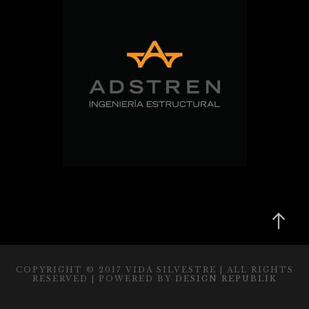
COPYRIGHT © 2017 VIDA SILVESTRE | ALL RIGHTS
RESERVED | POWERED BY
DESIGN REPUBLIK