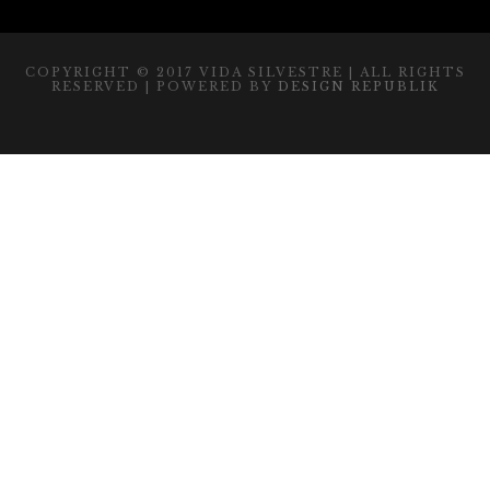
COPYRIGHT © 2017 VIDA SILVESTRE | ALL RIGHTS
RESERVED | POWERED BY
DESIGN REPUBLIK