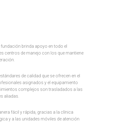
a fundación brinda apoyo en todo el
entes centros de manejo con los que mantiene
ración.
stándares de calidad que se ofrecen en el
rofesionales asignados y el equipamiento
dimientos complejos son trasladados a las
es aliadas.
era fácil y rápida, gracias a la clínica
rgica y a las unidades móviles de atención