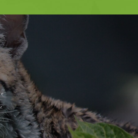
re
,
r.