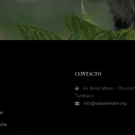
CONTACTO
Av. de las Minas – Churolo
Tumbaco
info@vidasilvestre.org
as
ión