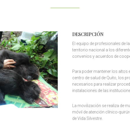
DESCRIPCIÓN
El equipo de profesionales de l
territorio nacional a los difer
convenios y acuerdos de coope
Para poder mantener los altos e
centro de salud de Quito, los p
necesarios para realizar proce
instalaciones de las institucion
La movilización se realiza de man
móvil de atención clínico-quirú
de Vida Silvestre.